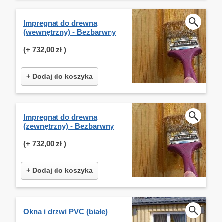
Impregnat do drewna
(wewnętrzny) - Bezbarwny
(+
732,00 zł
)
+ Dodaj do koszyka
Impregnat do drewna
(zewnętrzny) - Bezbarwny
(+
732,00 zł
)
+ Dodaj do koszyka
Okna i drzwi PVC (białe)