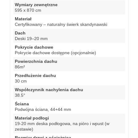
Wymiary zewnętrzne
595 x 870 cm
Materiał
Certyfikowany – naturalny świerk skandynawski
Dach
Deski 19–20 mm
Pokrycie dachowe
Pokrycie dachowe dostępne (opcjonalnie)
Powierzchnia dachu
86m²
Przedłużenie dachu
30 cm
Współczynnik nachylenia dachu
38.5°
Ściana
Podwójna ściana, 44+44 mm
Materiał podłogi
19-20 mm deska podłogowa, na pióro i wpust (w
zestawie)
Rozmiar drzwi z ościeżnicą