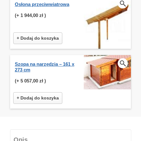
Osłona przeciwwiatrowa
(+
1 944,00 zł
)
+ Dodaj do koszyka
Szopa na narzędzia – 161 x
273 cm
(+
5 057,00 zł
)
+ Dodaj do koszyka
Opis