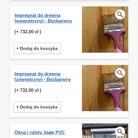
Impregnat do drewna
(wewnętrzny) - Bezbarwny
(+
732,00 zł
)
+ Dodaj do koszyka
Impregnat do drewna
(zewnętrzny) - Bezbarwny
(+
732,00 zł
)
+ Dodaj do koszyka
Okna i rolety, białe PVC