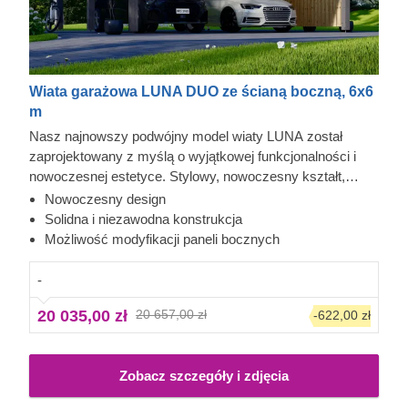
Wiata garażowa LUNA DUO ze ścianą boczną, 6x6
m
Nasz najnowszy podwójny model wiaty LUNA został
zaprojektowany z myślą o wyjątkowej funkcjonalności i
nowoczesnej estetyce. Stylowy, nowoczesny kształt,
smukła konstrukcja i klasyczny dach dwuspadowy
Nowoczesny design
sprawiają, że ta elegancka wiata z pewnością stanie się
Solidna i niezawodna konstrukcja
cennym dodatkiem do Twojego ogrodu. Możliwość wyboru
Możliwość modyfikacji paneli bocznych
liczby paneli bocznych pozwala dostosować model do
indywidualnych potrzeb.
-
20 035,00 zł
20 657,00 zł
-622,00 zł
Zobacz szczegóły i zdjęcia