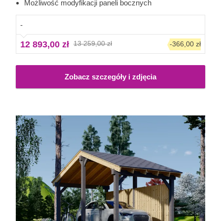
dodatkiem do Twojego ogrodu. Możliwość wyboru liczby
Możliwość modyfikacji paneli bocznych
paneli bocznych pozwala dopasować model idealnie do
Twoich potrzeb.
-
12 893,00 zł
13 259,00 zł
-366,00 zł
Zobacz szczegóły i zdjęcia