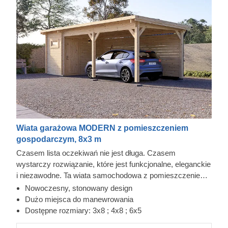
Wiata garażowa MODERN z pomieszczeniem
gospodarczym, 8x3 m
Czasem lista oczekiwań nie jest długa. Czasem
wystarczy rozwiązanie, które jest funkcjonalne, eleganckie
i niezawodne. Ta wiata samochodowa z pomieszczeniem
gospodarczym szybko może stać się wygodnym
Nowoczesny, stonowany design
elementem codzienności. Wykonana z wytrzymałego
Dużo miejsca do manewrowania
drewna iglastego pozyskanego z drzew wolno rosnących,
Dostępne rozmiary: 3x8 ; 4x8 ; 6x5
MODERN oferuje szybkie i wygodne parkowanie, a drzwi