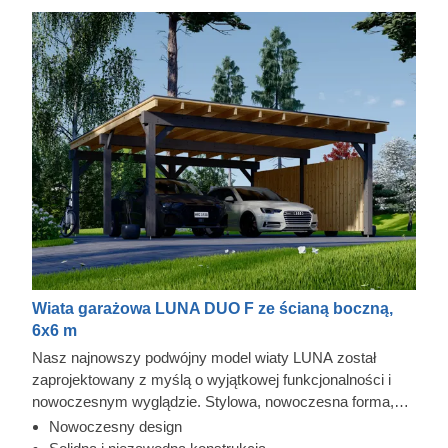
Wiata garażowa LUNA DUO F ze ścianą boczną,
6x6 m
Nasz najnowszy podwójny model wiaty LUNA został
zaprojektowany z myślą o wyjątkowej funkcjonalności i
nowoczesnym wyglądzie. Stylowa, nowoczesna forma,
smukła konstrukcja i współczesny płaski dach sprawiają,
Nowoczesny design
że ta elegancka wiata z pewnością stanie się cennym