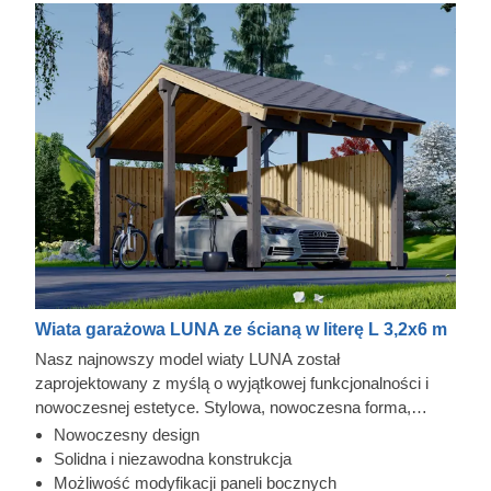
Wiata garażowa LUNA ze ścianą w literę L 3,2x6 m
Nasz najnowszy model wiaty LUNA został
zaprojektowany z myślą o wyjątkowej funkcjonalności i
nowoczesnej estetyce. Stylowa, nowoczesna forma,
smukła konstrukcja i tradycyjny dach dwuspadowy
Nowoczesny design
sprawiają, że ta elegancka wiata z pewnością stanie się
Solidna i niezawodna konstrukcja
cennym elementem Twojego ogrodu. Możliwość wyboru
Możliwość modyfikacji paneli bocznych