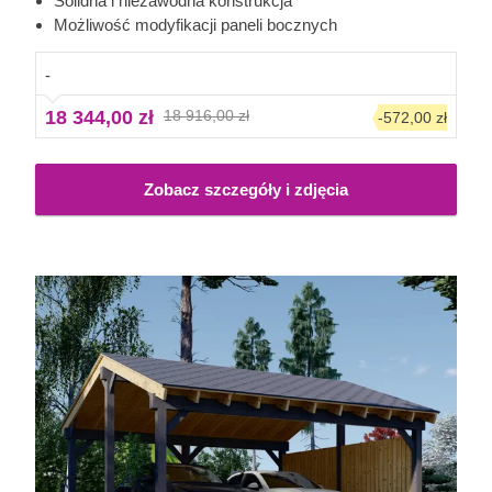
Solidna i niezawodna konstrukcja
dodatkiem do Twojego ogrodu. Możliwość wyboru liczby
Możliwość modyfikacji paneli bocznych
paneli bocznych pozwala dostosować model idealnie do
Twoich oczekiwań.
-
18 344,00 zł
18 916,00 zł
-572,00 zł
Zobacz szczegóły i zdjęcia