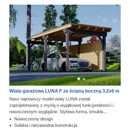
Wiata garażowa LUNA F ze ścianą boczną 3,2x6 m
Nasz najnowszy model wiaty LUNA został
zaprojektowany z myślą o wyjątkowej funkcjonalności i
nowoczesnym wyglądzie. Stylowa forma, smukła
konstrukcja i współczesny płaski dach sprawiają, że ta
Nowoczesny design
elegancka wiata z pewnością stanie się cennym
Solidna i niezawodna konstrukcja