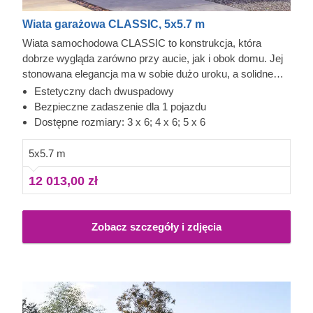
Wiata garażowa CLASSIC, 5x5.7 m
Wiata samochodowa CLASSIC to konstrukcja, która
dobrze wygląda zarówno przy aucie, jak i obok domu. Jej
stonowana elegancja ma w sobie dużo uroku, a solidne
wykonanie daje poczucie niezawodności. Z każdej strony
Estetyczny dach dwuspadowy
samochodu masz wygodny dostęp, więc łatwo go umyć,
Bezpieczne zadaszenie dla 1 pojazdu
sprawdzić albo wykonać drobne prace, a przy okazji
Dostępne rozmiary: 3 x 6; 4 x 6; 5 x 6
zostaje jeszcze trochę miejsca do przechowywania. To
projekt, który można zrealizować dość szybko, a po
5x5.7 m
montażu od razu wnosi więcej porządku i spokoju do
12 013,00 zł
codziennego użytkowania posesji. Dodatkowe akcesoria,
w tym panele ścienne, pozwalają też częściowo
zabudować jedną lub dwie strony wiaty, żeby lepiej osłonić
Zobacz szczegóły i zdjęcia
ją przed warunkami atmosferycznymi.