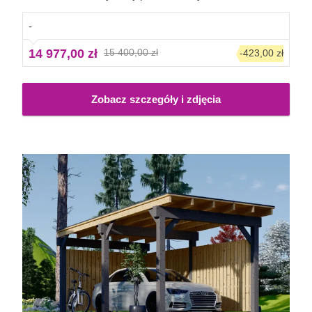
liczby paneli bocznych pozwala dopasować model do
indywidualnych potrzeb.
-
14 977,00 zł
15 400,00 zł
-423,00 zł
Zobacz szczegóły i zdjęcia