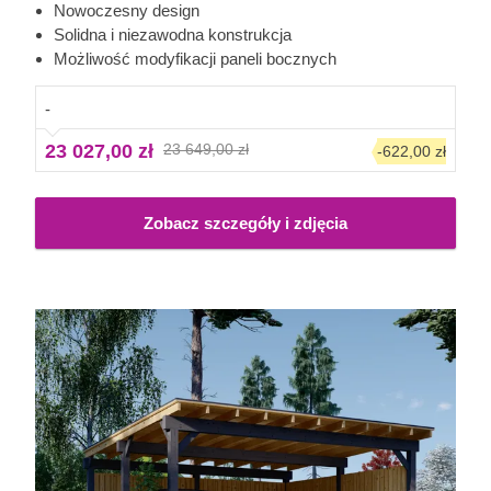
smukła konstrukcja i klasyczny dach dwuspadowy
Nowoczesny design
sprawiają, że ta elegancka wiata z pewnością stanie się
Solidna i niezawodna konstrukcja
cennym dodatkiem do Twojego ogrodu. Możliwość wyboru
Możliwość modyfikacji paneli bocznych
liczby paneli bocznych pozwala dostosować model do
indywidualnych potrzeb.
-
23 027,00 zł
23 649,00 zł
-622,00 zł
Zobacz szczegóły i zdjęcia