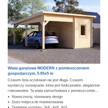
Wiata garażowa MODERN z pomieszczeniem
gospodarczym, 5.95x5 m
Czasem lista oczekiwań nie jest długa. Czasem
wystarczy rozwiązanie, które jest funkcjonalne, eleganckie
i niezawodne. Ta wiata samochodowa z pomieszczeniem
gospodarczym szybko może stać się wygodnym
Nowoczesny, stonowany design
elementem codzienności. Wykonana z wytrzymałego
Dużo miejsca do manewrowania
drewna iglastego pozyskanego z drzew wolno rosnących,
Dostępne rozmiary: 3x8 ; 4x8 ; 6x5