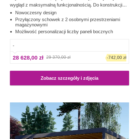
wygląd z maksymalną funkcjonalnością. Do konstrukcji
przylega schowek podzielony na dwie osobne strefy z
Nowoczesny design
oddzielnymi wejściami po przeciwnych stronach.
Przyłączony schowek z 2 osobnymi przestrzeniami
magazynowymi
Przestronna wiata z dwiema bocznymi ściankami
Możliwość personalizacji liczby paneli bocznych
zapewnia doskonałe schronienie dla Twojego pojazdu,
skutecznie chroniąc go przed trudnymi warunkami
-
atmosferycznymi, intensywnym słońcem, wiatrem i
deszczem.
28 628,00 zł
29 370,00 zł
-742,00 zł
Zobacz szczegóły i zdjęcia