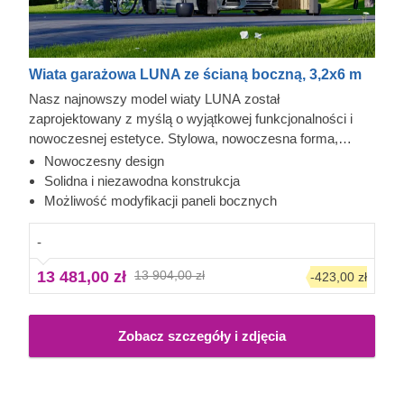
Wiata garażowa LUNA ze ścianą boczną, 3,2x6 m
Nasz najnowszy model wiaty LUNA został
zaprojektowany z myślą o wyjątkowej funkcjonalności i
nowoczesnej estetyce. Stylowa, nowoczesna forma,
smukła konstrukcja i tradycyjny dach dwuspadowy
Nowoczesny design
sprawiają, że ta elegancka wiata z pewnością stanie się
Solidna i niezawodna konstrukcja
cennym elementem Twojego ogrodu. Możliwość wyboru
Możliwość modyfikacji paneli bocznych
liczby paneli bocznych pozwala dopasować model do
indywidualnych potrzeb.
-
13 481,00 zł
13 904,00 zł
-423,00 zł
Zobacz szczegóły i zdjęcia