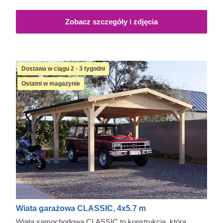
Dodatkowe akcesoria, w tym panele ścienne, pozwalają
też częściowo zabudować jedną lub dwie strony wiaty,
Zobacz szczegóły i zdjęcia
żeby lepiej osłonić ją przed warunkami atmosferycznymi.
Dostawa w ciągu 2 - 3 tygodni
Ostatni w magazynie
Wiata garażowa CLASSIC, 4x5.7 m
Wiata samochodowa CLASSIC to konstrukcja, która