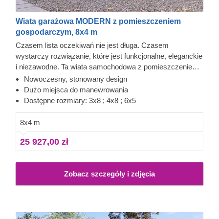
Wiata garażowa MODERN z pomieszczeniem
gospodarczym, 8x4 m
Czasem lista oczekiwań nie jest długa. Czasem
wystarczy rozwiązanie, które jest funkcjonalne, eleganckie
i niezawodne. Ta wiata samochodowa z pomieszczeniem
gospodarczym szybko może stać się wygodnym
Nowoczesny, stonowany design
elementem codzienności. Wykonana z wytrzymałego
Dużo miejsca do manewrowania
drewna iglastego pozyskanego z drzew wolno rosnących,
Dostępne rozmiary: 3x8 ; 4x8 ; 6x5
MODERN oferuje szybkie i wygodne parkowanie, a drzwi
umieszczone tuż przed autem prowadzą bezpośrednio do
8x4 m
schowka. Dodatkowe 7 m² świetnie sprawdzi się na
25 927,00 zł
opony, narzędzia albo rowery. To praktycznie dwa
zastosowania w jednej konstrukcji. Warto też sprawdzić
pozostałe warianty rozmiaru!
Zobacz szczegóły i zdjęcia