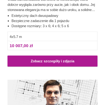
dobrze wygląda zarówno przy aucie, jak i obok domu. Jej
stonowana elegancja ma w sobie dużo uroku, a solidne
wykonanie daje poczucie niezawodności. Z każdej strony
Estetyczny dach dwuspadowy
samochodu masz wygodny dostęp, więc łatwo go umyć,
Bezpieczne zadaszenie dla 1 pojazdu
sprawdzić albo wykonać drobne prace, a przy okazji
Dostępne rozmiary: 3 x 6; 4 x 6; 5 x 6
zostaje jeszcze trochę miejsca do przechowywania. To
projekt, który można zrealizować dość szybko, a po
4x5.7 m
montażu od razu wnosi więcej porządku i spokoju do
10 007,00 zł
codziennego użytkowania posesji. Dodatkowe akcesoria,
w tym panele ścienne, pozwalają też częściowo
zabudować jedną lub dwie strony wiaty, żeby lepiej osłonić
Zobacz szczegóły i zdjęcia
ją przed warunkami atmosferycznymi.