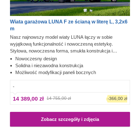
Wiata garażowa LUNA F ze ścianą w literę L, 3,2x6
m
Nasz najnowszy model wiaty LUNA łączy w sobie
wyjątkową funkcjonalność i nowoczesną estetykę.
Stylowa, nowoczesna forma, smukła konstrukcja i
współczesny płaski dach sprawiają, że ta elegancka wiata
Nowoczesny design
stanie się cennym elementem Twojej przestrzeni
Solidna i niezawodna konstrukcja
ogrodowej. Różne opcje modyfikacji paneli bocznych
Możliwość modyfikacji paneli bocznych
pozwalają dopasować model idealnie do Twoich
indywidualnych potrzeb.
-
14 389,00 zł
14 755,00 zł
-366,00 zł
Zobacz szczegóły i zdjęcia