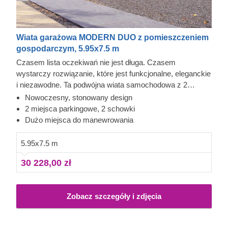
Wiata garażowa MODERN DUO z pomieszczeniem
gospodarczym, 5.95x7.5 m
Czasem lista oczekiwań nie jest długa. Czasem
wystarczy rozwiązanie, które jest funkcjonalne, eleganckie
i niezawodne. Ta podwójna wiata samochodowa z 2
schowkami szybko może stać się wygodnym elementem
Nowoczesny, stonowany design
codzienności. Wykonana z wytrzymałego drewna
2 miejsca parkingowe, 2 schowki
iglastego pozyskanego z drzew wolno rosnących,
Dużo miejsca do manewrowania
MODERN DUO oferuje szybkie i wygodne parkowanie, a
2 schowki umieszczone tuż przed autami zapewniają
5.95x7.5 m
wygodny dostęp do dodatkowej przestrzeni do
30 228,00 zł
przechowywania. Te dodatkowe przestrzenie świetnie
sprawdzą się na opony, narzędzia albo rowery. To
praktycznie dwa zastosowania w jednej konstrukcji.
Zobacz szczegóły i zdjęcia