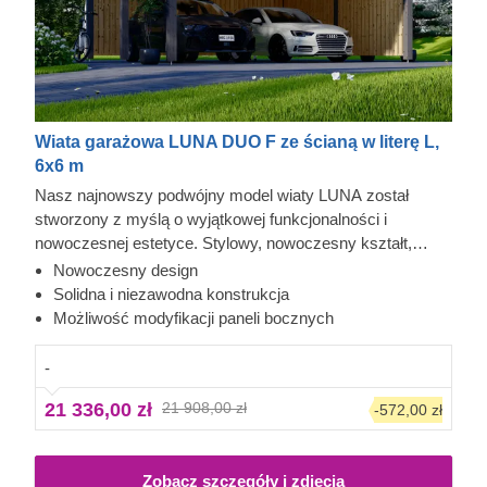
Wiata garażowa LUNA DUO F ze ścianą w literę L,
6x6 m
Nasz najnowszy podwójny model wiaty LUNA został
stworzony z myślą o wyjątkowej funkcjonalności i
nowoczesnej estetyce. Stylowy, nowoczesny kształt,
smukła konstrukcja i współczesny płaski dach sprawiają,
Nowoczesny design
że ta elegancka wiata z pewnością stanie się
Solidna i niezawodna konstrukcja
wartościowym dodatkiem do Twojego ogrodu. Różne opcje
Możliwość modyfikacji paneli bocznych
konfiguracji paneli bocznych pozwalają dopasować model
do Twoich indywidualnych potrzeb.
-
21 336,00 zł
21 908,00 zł
-572,00 zł
Zobacz szczegóły i zdjęcia