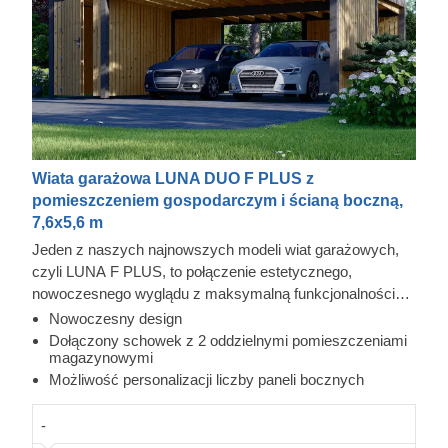
Wiata garażowa LUNA DUO F PLUS z
pomieszczeniem gospodarczym i ścianą boczną,
7,6x5,6 m
Jeden z naszych najnowszych modeli wiat garażowych,
czyli LUNA F PLUS, to połączenie estetycznego,
nowoczesnego wyglądu z maksymalną funkcjonalnością.
Zintegrowany schowek został podzielony na dwie
Nowoczesny design
oddzielne części z osobnymi wejściami po przeciwnych
Dołączony schowek z 2 oddzielnymi pomieszczeniami
magazynowymi
stronach. Przestronna wiata z dwiema bocznymi
Możliwość personalizacji liczby paneli bocznych
ściankami zapewnia doskonałą ochronę dla Twoich
pojazdów, skutecznie zabezpieczając je przed trudnymi
-
warunkami pogodowymi, intensywnym słońcem, wiatrem i
deszczem.