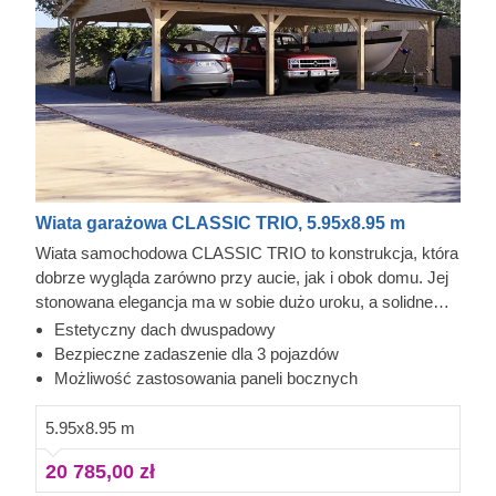
Wiata garażowa CLASSIC TRIO, 5.95x8.95 m
Wiata samochodowa CLASSIC TRIO to konstrukcja, która
dobrze wygląda zarówno przy aucie, jak i obok domu. Jej
stonowana elegancja ma w sobie dużo uroku, a solidne
wykonanie daje poczucie niezawodności. Z każdej strony
Estetyczny dach dwuspadowy
auta, a nawet dwóch lub trzech aut, masz wygodny
Bezpieczne zadaszenie dla 3 pojazdów
dostęp, więc łatwo je umyć, sprawdzić albo wykonać
Możliwość zastosowania paneli bocznych
drobne prace, a przy okazji zostaje jeszcze trochę miejsca
do przechowywania. To projekt, który można zrealizować
5.95x8.95 m
dość szybko, a po montażu od razu wnosi więcej
20 785,00 zł
porządku i spokoju do codziennego użytkowania posesji.