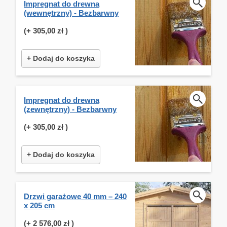
Impregnat do drewna
(wewnętrzny) - Bezbarwny
(+
305,00 zł
)
+ Dodaj do koszyka
Impregnat do drewna
(zewnętrzny) - Bezbarwny
(+
305,00 zł
)
+ Dodaj do koszyka
Drzwi garażowe 40 mm – 240
x 205 cm
(+
2 576,00 zł
)