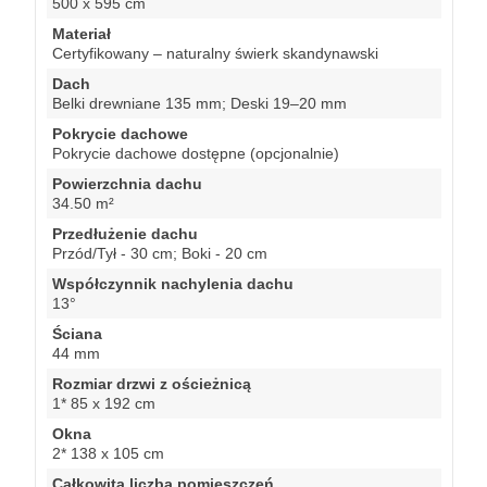
500 x 595 cm
Materiał
Certyfikowany – naturalny świerk skandynawski
Dach
Belki drewniane 135 mm; Deski 19–20 mm
Pokrycie dachowe
Pokrycie dachowe dostępne (opcjonalnie)
Powierzchnia dachu
34.50 m²
Przedłużenie dachu
Przód/Tył - 30 cm; Boki - 20 cm
Współczynnik nachylenia dachu
13°
Ściana
44 mm
Rozmiar drzwi z ościeżnicą
1* 85 x 192 cm
Okna
2* 138 x 105 cm
Całkowita liczba pomieszczeń