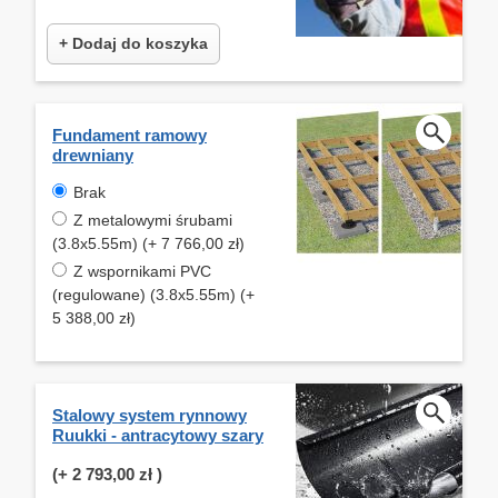
+ Dodaj do koszyka
Fundament ramowy
drewniany
Brak
Z metalowymi śrubami
(3.8x5.55m) (+ 7 766,00 zł)
Z wspornikami PVC
(regulowane) (3.8x5.55m) (+
5 388,00 zł)
Stalowy system rynnowy
Ruukki - antracytowy szary
(+
2 793,00 zł
)