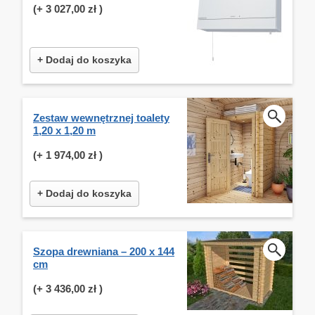
(+
3 027,00 zł
)
+ Dodaj do koszyka
Zestaw wewnętrznej toalety
1,20 x 1,20 m
(+
1 974,00 zł
)
+ Dodaj do koszyka
Szopa drewniana – 200 x 144
cm
(+
3 436,00 zł
)