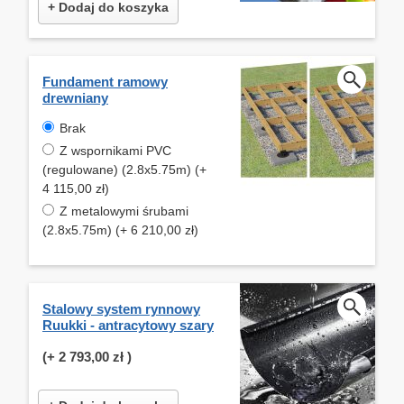
+ Dodaj do koszyka
Fundament ramowy
drewniany
Brak
Z wspornikami PVC
(regulowane) (2.8x5.75m) (+
4 115,00 zł)
Z metalowymi śrubami
(2.8x5.75m) (+ 6 210,00 zł)
Stalowy system rynnowy
Ruukki - antracytowy szary
(+
2 793,00 zł
)