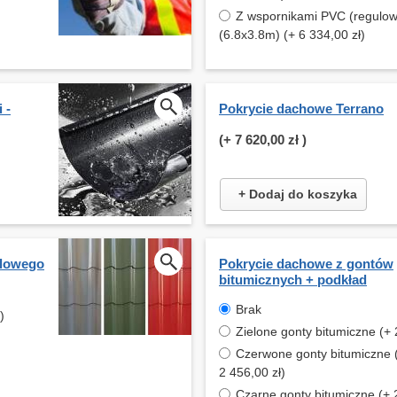
Z wspornikami PVC (regulo
(6.8x3.8m) (+ 6 334,00 zł)
 -
Pokrycie dachowe Terrano
(+
7 620,00 zł
)
+ Dodaj do koszyka
alowego
Pokrycie dachowe z gontów
bitumicznych + podkład
Brak
)
Zielone gonty bitumiczne (+ 
Czerwone gonty bitumiczne 
2 456,00 zł)
Czarne gonty bitumiczne (+ 2