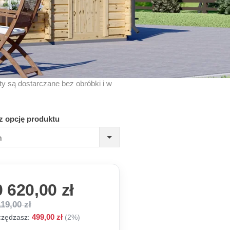
kty są dostarczane bez obróbki i w
z opcję produktu
m
 620,00 zł
119,00 zł
499,00 zł
zędzasz:
(2%)