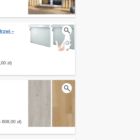
drzwi –
)
,00 zł)
+
 808,00 zł)