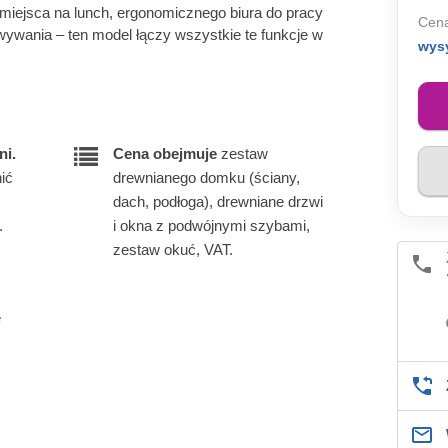
 miejsca na lunch, ergonomicznego biura do pracy
Cena
wywania – ten model łączy wszystkie te funkcje w
wys
ni.
Cena obejmuje
zestaw
ić
drewnianego domku (ściany,
dach, podłoga), drewniane drzwi
.
i okna z podwójnymi szybami,
zestaw okuć, VAT.
e