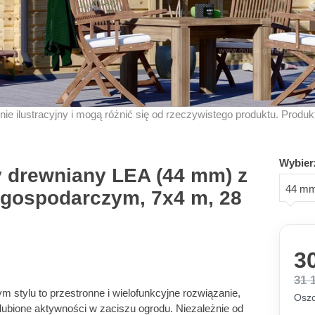
znie ilustracyjny i mogą różnić się od rzeczywistego produktu. Produ
Wybier
drewniany LEA (44 mm) z
44 m
gospodarczym, 7x4 m, 28
30
31 
stylu to przestronne i wielofunkcyjne rozwiązanie,
Oszc
lubione aktywności w zaciszu ogrodu. Niezależnie od