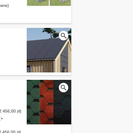
wane)
2 456,00 zł)
(+
 456,00 zł)