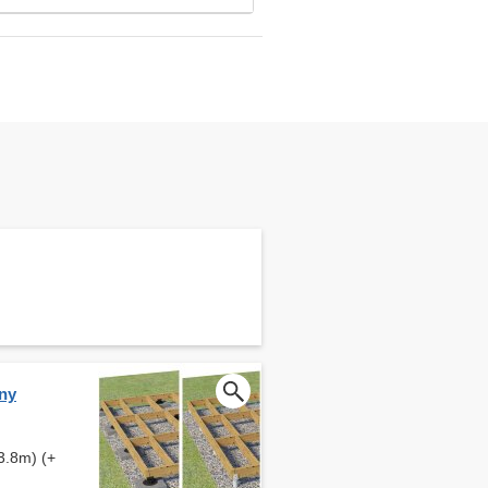
ny
3.8m) (+