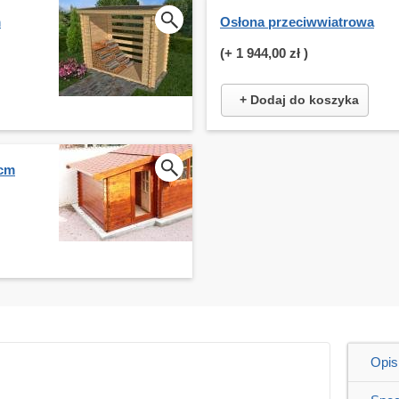
m
Osłona przeciwwiatrowa
(+
1 944,00 zł
)
+ Dodaj do koszyka
 cm
Opis