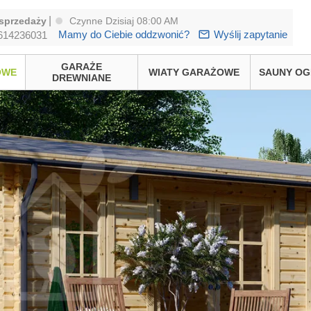
|
sprzedaży
Czynne Dzisiaj 08:00 AM
Mamy do Ciebie oddzwonić?
Wyślij zapytanie
614236031
GARAŻE
OWE
WIATY GARAŻOWE
SAUNY O
DREWNIANE