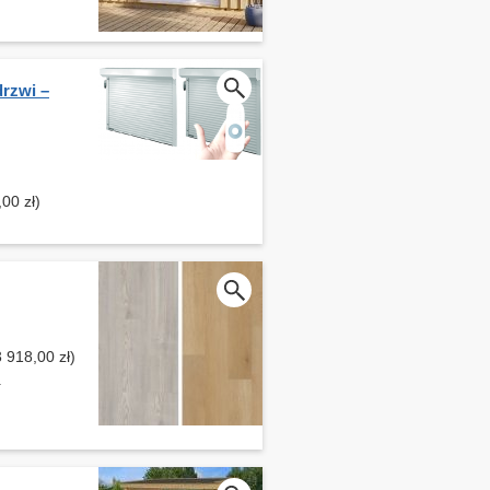
drzwi –
)
00 zł)
 918,00 zł)
+