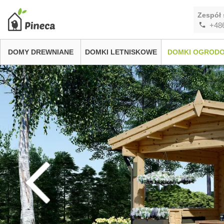
Zespół 
+48
DOMY DREWNIANE
DOMKI LETNISKOWE
DOMKI OGROD