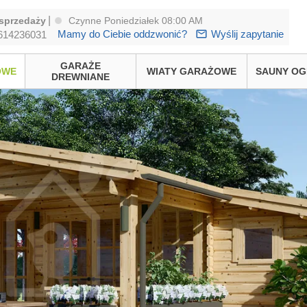
|
sprzedaży
Czynne Poniedziałek 08:00 AM
Mamy do Ciebie oddzwonić?
Wyślij zapytanie
614236031
GARAŻE
OWE
WIATY GARAŻOWE
SAUNY O
DREWNIANE