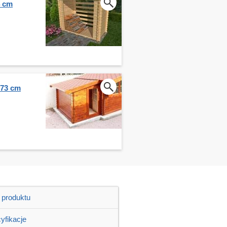
4 cm
273 cm
 produktu
yfikacje