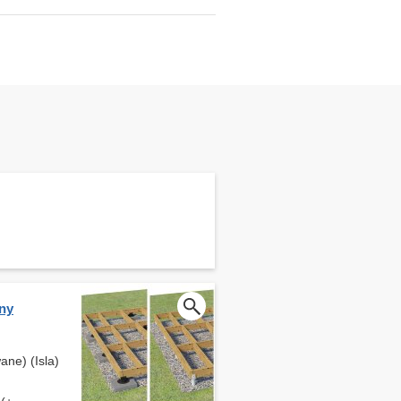
ny
ne) (Isla)