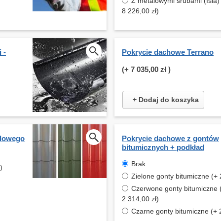
Z metalowymi śrubami (Isla)
8 226,00 zł)
 -
Pokrycie dachowe Terrano
(+
7 035,00 zł
)
+ Dodaj do koszyka
alowego
Pokrycie dachowe z gontów
bitumicznych + podkład
Brak
)
Zielone gonty bitumiczne (+ 
Czerwone gonty bitumiczne 
2 314,00 zł)
Czarne gonty bitumiczne (+ 2