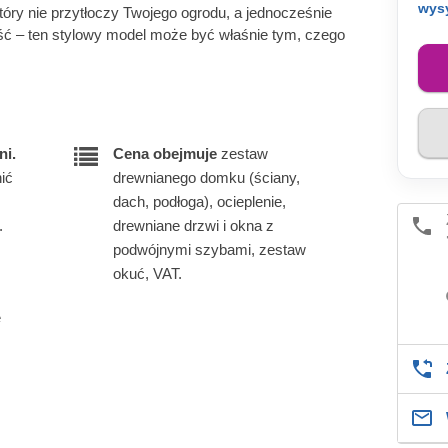
wys
ry nie przytłoczy Twojego ogrodu, a jednocześnie
ć – ten stylowy model może być właśnie tym, czego
ni.
Cena obejmuje
zestaw
ić
drewnianego domku (ściany,
dach, podłoga), ocieplenie,
.
drewniane drzwi i okna z
podwójnymi szybami, zestaw
okuć, VAT.
e