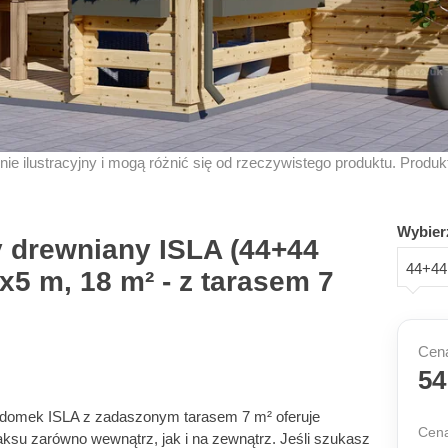
znie ilustracyjny i mogą różnić się od rzeczywistego produktu. Produ
Wybier
drewniany ISLA (44+44
44+44 
6x5 m, 18 m² - z tarasem 7
Cena
54
 domek ISLA z zadaszonym tarasem 7 m² oferuje
Cena
laksu zarówno wewnątrz, jak i na zewnątrz. Jeśli szukasz