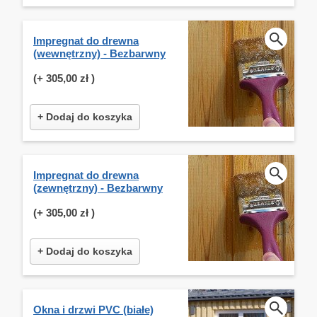
Impregnat do drewna
(wewnętrzny) - Bezbarwny
(+
305,00 zł
)
+ Dodaj do koszyka
Impregnat do drewna
(zewnętrzny) - Bezbarwny
(+
305,00 zł
)
+ Dodaj do koszyka
Okna i drzwi PVC (białe)