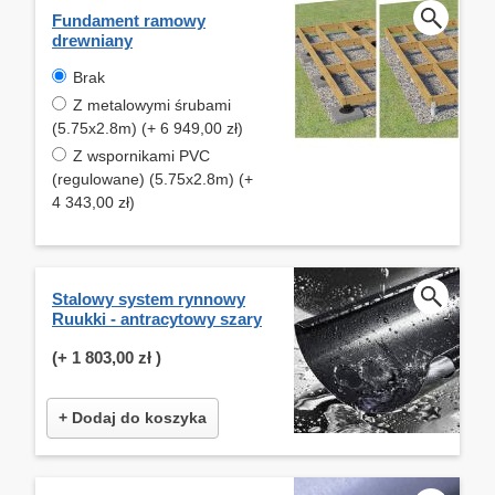
Fundament ramowy
drewniany
Brak
Z metalowymi śrubami
(5.75x2.8m) (+ 6 949,00 zł)
Z wspornikami PVC
(regulowane) (5.75x2.8m) (+
4 343,00 zł)
Stalowy system rynnowy
Ruukki - antracytowy szary
(+
1 803,00 zł
)
+ Dodaj do koszyka