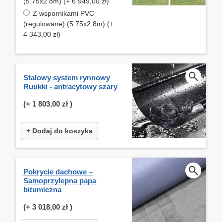
(5.75x2.8m) (+ 6 949,00 zł)
Z wspornikami PVC
(regulowane) (5.75x2.8m) (+
4 343,00 zł)
Stalowy system rynnowy
Ruukki - antracytowy szary
(+
1 803,00 zł
)
+ Dodaj do koszyka
Pokrycie dachowe –
Samoprzylepna papa
bitumiczna
(+
3 018,00 zł
)