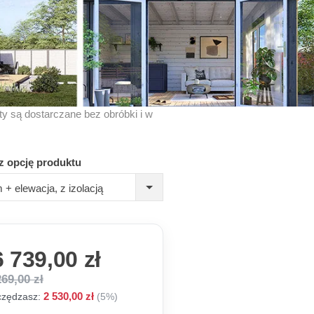
kty są dostarczane bez obróbki i w
z opcję produktu
+ elewacja, z izolacją
 739,00 zł
269,00 zł
2 530,00 zł
zędzasz:
(5%)