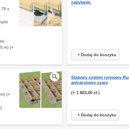
zapytanie.
.75 x
nymi
ymi
5 m) (+
+ Dodaj do koszyka
Stalowy system rynnowy Ruu
antracytowy szary
(+
1 803,00 zł
)
8m) (+
)
+ Dodaj do koszyka