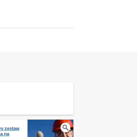
y zestaw
na na