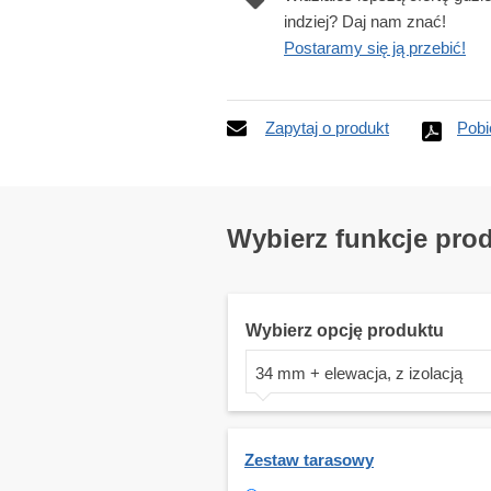
indziej? Daj nam znać!
Postaramy się ją przebić!
Zapytaj o produkt
Pobi
Wybierz funkcje pro
Wybierz opcję produktu
34 mm + elewacja, z izolacją
Zestaw tarasowy