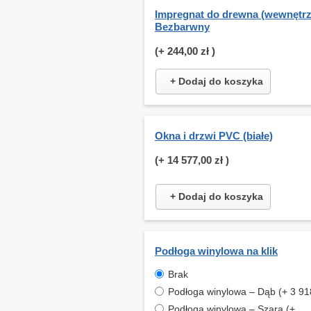
Impregnat do drewna (wewnętrz
Bezbarwny
(+
244,00 zł
)
+ Dodaj do koszyka
Okna i drzwi PVC (białe)
(+
14 577,00 zł
)
+ Dodaj do koszyka
Podłoga winylowa na klik
Brak
Podłoga winylowa – Dąb (+ 3 918
Podłoga winylowa – Szara (+