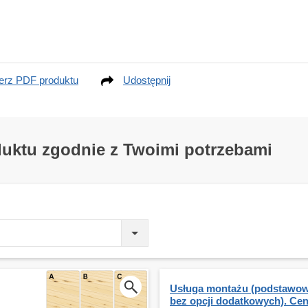
erz PDF produktu
Udostępnij
duktu zgodnie z Twoimi potrzebami
Usługa montażu (podstawow
bez opcji dodatkowych). Ce