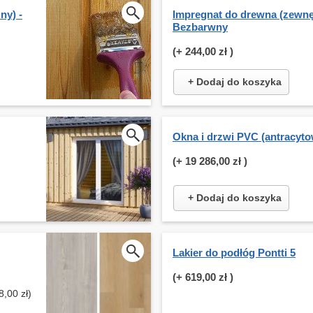
ny) -
Impregnat do drewna (zewnęt
Bezbarwny
(+
244,00 zł
)
+ Dodaj do koszyka
Okna i drzwi PVC (antracyto
(+
19 286,00 zł
)
+ Dodaj do koszyka
Lakier do podłóg Pontti 5
(+
619,00 zł
)
,00 zł)