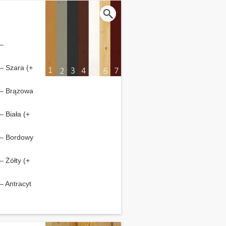
 –
 – Szara (+
c – Brązowa
– Biała (+
c – Bordowy
– Żółty (+
 – Antracyt