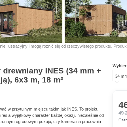
znie ilustracyjny i mogą różnić się od rzeczywistego produktu. Produ
Wybier
drewniany INES (34 mm +
34 mm 
cją), 6x3 m, 18 m²
46
wać w przytulnym miejscu takim jak INES. To projekt,
49 
reśla wyjątkowy charakter każdej okazji, niezależnie od
Oszc
estronnym ogrodowym pokoju, czy kameralna pracownia