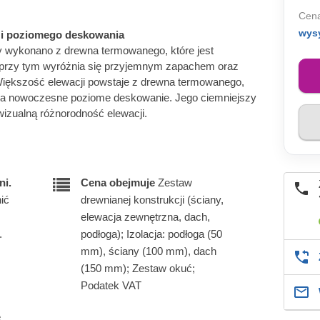
Cena
wys
 i poziomego deskowania
 wykonano z drewna termowanego, które jest
a przy tym wyróżnia się przyjemnym zapachem oraz
iększość elewacji powstaje z drewna termowanego,
nia nowoczesne poziome deskowanie. Jego ciemniejszy
 wizualną różnorodność elewacji.
ni.
Cena obejmuje
Zestaw
ić
drewnianej konstrukcji (ściany,
elewacja zewnętrzna, dach,
.
podłoga); Izolacja: podłoga (50
mm), ściany (100 mm), dach
(150 mm); Zestaw okuć;
Podatek VAT
e