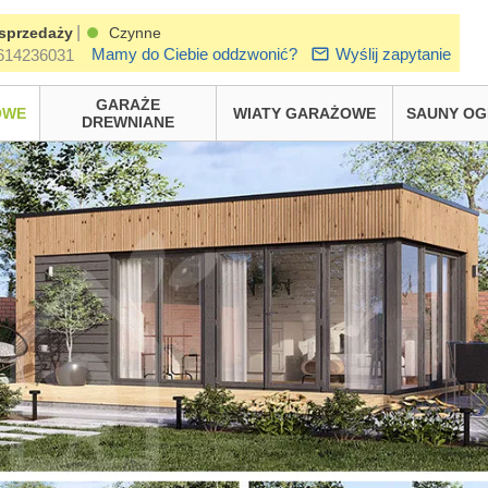
|
sprzedaży
Czynne
Mamy do Ciebie oddzwonić?
Wyślij zapytanie
614236031
GARAŻE
OWE
WIATY GARAŻOWE
SAUNY O
DREWNIANE