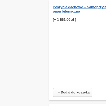
Pokrycie dachowe – Samoprzyl
papa bitumiczna
(+
1 561,00 zł
)
+ Dodaj do koszyka