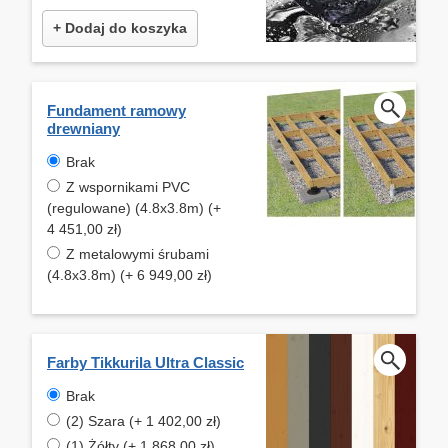
+ Dodaj do koszyka
Fundament ramowy
drewniany
Brak
Z wspornikami PVC
(regulowane) (4.8x3.8m) (+
4 451,00 zł)
Z metalowymi śrubami
(4.8x3.8m) (+ 6 949,00 zł)
Farby Tikkurila Ultra Classic
Brak
(2) Szara (+ 1 402,00 zł)
(1) Żółty (+ 1 868,00 zł)