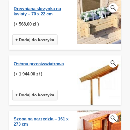
Drewniana skrzynka na
kwiaty – 70 x 22 cm
(+
568,00 zł
)
+ Dodaj do koszyka
Osłona przeciwwiatrowa
(+
1 944,00 zł
)
+ Dodaj do koszyka
Szopa na narzędzia – 161 x
273 cm