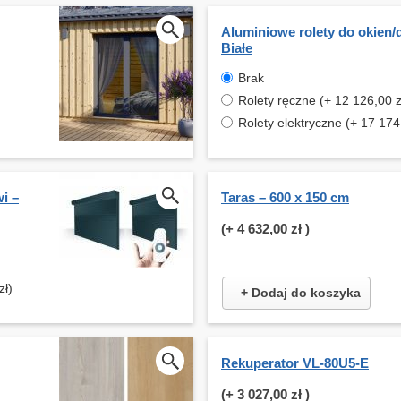
Aluminiowe rolety do okien/
Białe
Brak
Rolety ręczne (+ 12 126,00 z
Rolety elektryczne (+ 17 174
i –
Taras – 600 x 150 cm
(+
4 632,00 zł
)
zł)
+ Dodaj do koszyka
Rekuperator VL-80U5-E
(+
3 027,00 zł
)