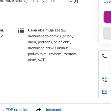
mi, może stać się brakującym elementem Twojej
wys
ni.
Cena obejmuje
zestaw
ić
drewnianego domku (ściany,
dach, podłoga), ocieplenie,
.
drewniane drzwi i okna z
podwójnymi szybami, zestaw
okuć, VAT.
e
erz PDF produktu
Udostępnij