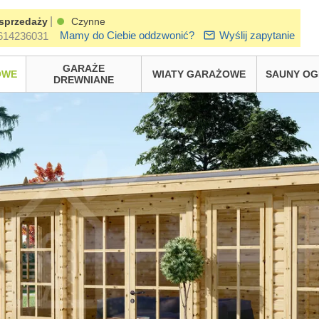
|
sprzedaży
Czynne
Mamy do Ciebie oddzwonić?
Wyślij zapytanie
614236031
GARAŻE
OWE
WIATY GARAŻOWE
SAUNY O
DREWNIANE