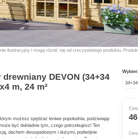
znie ilustracyjny i mogą różnić się od rzeczywistego produktu. Produ
Wybier
 drewniany DEVON (34+34
34+34 
6x4 m, 24 m²
Cena
46
tórym możesz spędzać leniwe popołudnia, podziwiając
że być dokładnie tym, czego potrzebujesz! Ten
kcją, dachem dwuspadowym i dużymi, podwójnie
Cena