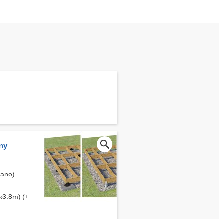
ny
wane)
x3.8m) (+