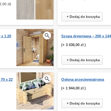
,00 zł)
+ Dodaj do koszyka
 x 1,20
Szopa drewniana – 200 x 14
(+
3 436,00 zł
)
+ Dodaj do koszyka
 70 x 22
Osłona przeciwwiatrowa
(+
1 944,00 zł
)
+ Dodaj do koszyka