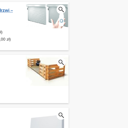
drzwi –
ł)
,00 zł)