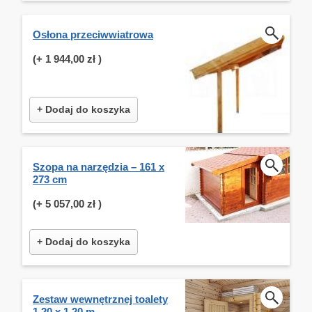
Osłona przeciwwiatrowa
(+
1 944,00 zł
)
+ Dodaj do koszyka
Szopa na narzędzia – 161 x
273 cm
(+
5 057,00 zł
)
+ Dodaj do koszyka
Zestaw wewnętrznej toalety
1,20 x 1,20 m