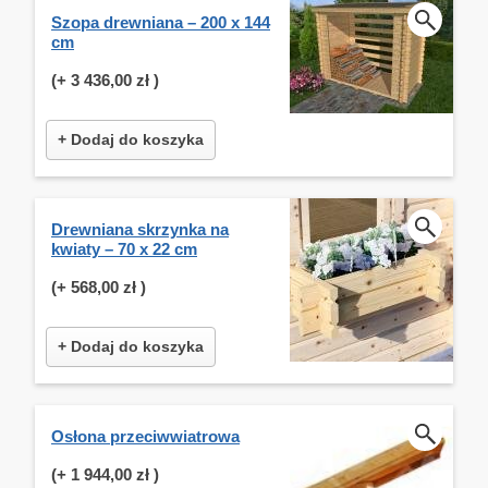
Szopa drewniana – 200 x 144
cm
(+
3 436,00 zł
)
+ Dodaj do koszyka
Drewniana skrzynka na
kwiaty – 70 x 22 cm
(+
568,00 zł
)
+ Dodaj do koszyka
Osłona przeciwwiatrowa
(+
1 944,00 zł
)