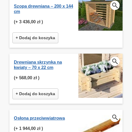
Szopa drewniana – 200 x 144
cm
(+
3 436,00 zł
)
+ Dodaj do koszyka
Drewniana skrzynka na
kwiaty – 70 x 22 cm
(+
568,00 zł
)
+ Dodaj do koszyka
Osłona przeciwwiatrowa
(+
1 944,00 zł
)