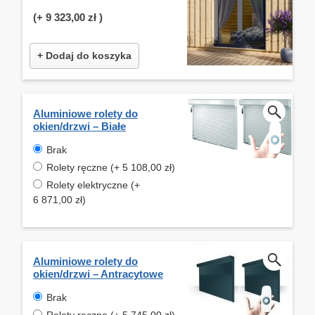
(+
9 323,00 zł
)
+ Dodaj do koszyka
Aluminiowe rolety do
okien/drzwi – Białe
Brak
Rolety ręczne (+ 5 108,00 zł)
Rolety elektryczne (+
6 871,00 zł)
Aluminiowe rolety do
okien/drzwi – Antracytowe
Brak
Rolety ręczne (+ 5 745,00 zł)