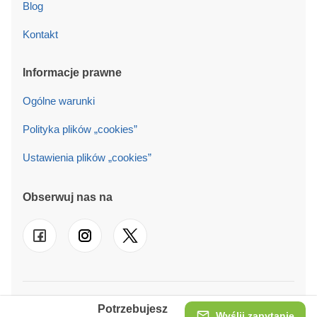
Blog
Kontakt
Informacje prawne
Ogólne warunki
Polityka plików „cookies”
Ustawienia plików „cookies”
Obserwuj nas na
© 2026 PINECA PL Sp. z o.o. Działamy również w
UK
-
FR
-
Potrzebujesz
DE
-
IT
-
ES
-
PT
-
NL
-
SE
-
AT
-
IE
Wyślij zapytanie