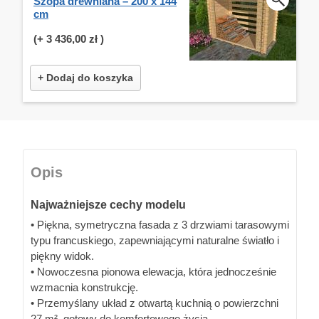
Szopa drewniana – 200 x 144
cm
(+
3 436,00 zł
)
+ Dodaj do koszyka
Opis
Najważniejsze cechy modelu
• Piękna, symetryczna fasada z 3 drzwiami tarasowymi
typu francuskiego, zapewniającymi naturalne światło i
piękny widok.
• Nowoczesna pionowa elewacja, która jednocześnie
wzmacnia konstrukcję.
• Przemyślany układ z otwartą kuchnią o powierzchni
27 m², gotowy do komfortowego życia.