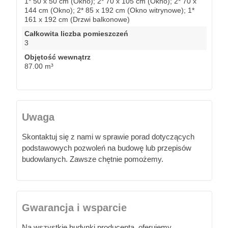
1* 50 x 50 cm (Okno); 2* 70 x 105 cm (Okno); 2* 70 x
144 cm (Okno); 2* 85 x 192 cm (Okno witrynowe); 1*
161 x 192 cm (Drzwi balkonowe)
Całkowita liczba pomieszczeń
3
Objętość wewnątrz
87.00 m³
Uwaga
Skontaktuj się z nami w sprawie porad dotyczących
podstawowych pozwoleń na budowę lub przepisów
budowlanych. Zawsze chętnie pomożemy.
Gwarancja i wsparcie
Na wszystkie budynki producenta, oferujemy