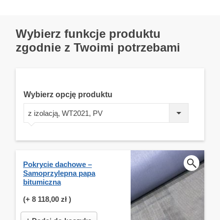
Wybierz funkcje produktu
zgodnie z Twoimi potrzebami
Wybierz opcję produktu
z izolacją, WT2021, PV
Pokrycie dachowe –
Samoprzylepna papa
bitumiczna
(+
8 118,00 zł
)