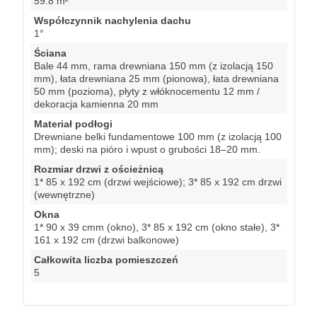
59.8 m²
Współczynnik nachylenia dachu
1°
Ściana
Bale 44 mm, rama drewniana 150 mm (z izolacją 150
mm), łata drewniana 25 mm (pionowa), łata drewniana
50 mm (pozioma), płyty z włóknocementu 12 mm /
dekoracja kamienna 20 mm
Materiał podłogi
Drewniane belki fundamentowe 100 mm (z izolacją 100
mm); deski na pióro i wpust o grubości 18–20 mm.
Rozmiar drzwi z ościeżnicą
1* 85 x 192 cm (drzwi wejściowe); 3* 85 x 192 cm drzwi
(wewnętrzne)
Okna
1* 90 x 39 cmm (okno), 3* 85 x 192 cm (okno stałe), 3*
161 x 192 cm (drzwi balkonowe)
Całkowita liczba pomieszczeń
5