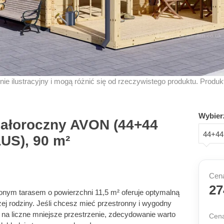
znie ilustracyjny i mogą różnić się od rzeczywistego produktu. Produ
Wybier
ałoroczny AVON (44+44
44+44
LUS), 90 m²
Cena
27
ym tarasem o powierzchni 11,5 m² oferuje optymalną
szej rodziny. Jeśli chcesz mieć przestronny i wygodny
 na liczne mniejsze przestrzenie, zdecydowanie warto
Cena