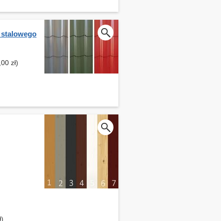
 stalowego
00 zł)
ł)