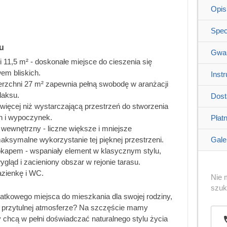
Opis
Spec
u
Gwar
 11,5 m² - doskonałe miejsce do cieszenia się
em bliskich.
Inst
erzchni 27 m² zapewnia pełną swobodę w aranżacji
elaksu.
Dos
e więcej niż wystarczającą przestrzeń do stworzenia
en i wypoczynek.
Płat
wewnętrzny - liczne większe i mniejsze
ksymalne wykorzystanie tej pięknej przestrzeni.
Galer
kapem - wspaniały element w klasycznym stylu,
ygląd i zacieniony obszar w rejonie tarasu.
azienkę i WC.
Nie 
szu
kowego miejsca do mieszkania dla swojej rodziny,
 przytulnej atmosferze? Na szczęście mamy
zy chcą w pełni doświadczać naturalnego stylu życia