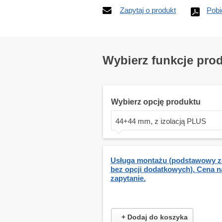
Zapytaj o produkt
Pobi
Wybierz funkcje pro
Wybierz opcję produktu
44+44 mm, z izolacją PLUS
Usługa montażu (podstawowy z
bez opcji dodatkowych). Cena n
zapytanie.
+ Dodaj do koszyka