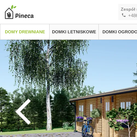
Zespół 
+48
DOMY DREWNIANE
DOMKI LETNISKOWE
DOMKI OGROD