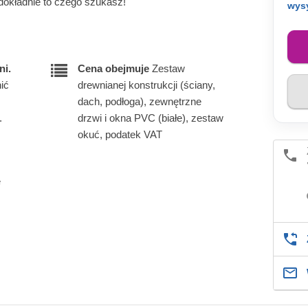
dokładnie to czego szukasz!
wys
ni.
Cena obejmuje
Zestaw
ić
drewnianej konstrukcji (ściany,
dach, podłoga), zewnętrzne
.
drzwi i okna PVC (białe), zestaw
okuć, podatek VAT
e