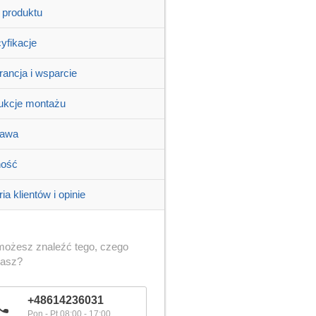
 produktu
yfikacje
ancja i wsparcie
rukcje montażu
tawa
ność
ia klientów i opinie
możesz znaleźć tego, czego
kasz?
+48614236031
Pon - Pt 08:00 - 17:00