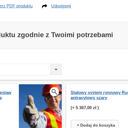
erz PDF produktu
Udostępnij
duktu zgodnie z Twoimi potrzebami
estaw
Stalowy system rynnowy Ruu
a
antracytowy szary
(+
5 367,00 zł
)
+ Dodaj do koszyka