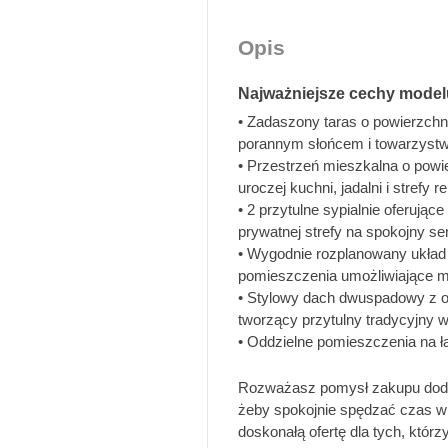
Opis
Najważniejsze cechy model
• Zadaszony taras o powierzchni
porannym słońcem i towarzystw
• Przestrzeń mieszkalna o powi
uroczej kuchni, jadalni i strefy r
• 2 przytulne sypialnie oferując
prywatnej strefy na spokojny s
• Wygodnie rozplanowany układ 
pomieszczenia umożliwiające ma
• Stylowy dach dwuspadowy z o
tworzący przytulny tradycyjny w
• Oddzielne pomieszczenia na ł
Rozważasz pomysł zakupu dodat
żeby spokojnie spędzać czas w
doskonałą ofertę dla tych, któr