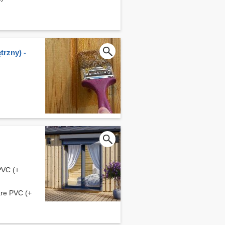
rzny) -
PVC (+
zare PVC (+