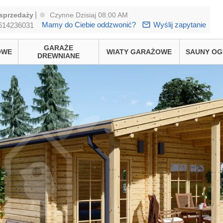
|
sprzedaży
Czynne Dzisiaj 08:00 AM
Mamy do Ciebie oddzwonić?
Wyślij zapytanie
614236031
GARAŻE
OWE
WIATY GARAŻOWE
SAUNY O
DREWNIANE