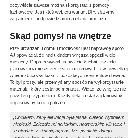
oczywiście zawsze można skorzystać z pomocy
fachowców. Jeśli ktoś wybiera wariant DIY, służymy
wsparciem i podpowiedziami na etapie montażu.
Skąd pomysł na wnętrze
Przy urządzaniu domku możliwości jest naprawdę sporo.
AJ opowiadał, że nad układem wnętrza spędził wiele
miesięcy. Dopracowywał ustawienie kuchni i łazienki,
planował rozmieszczenie ścian działowych, a w niewielkiej
wnęce zbudował łóżko z pozostałych elementów drewna.
To był prosty, ale przemyślany sposób na wykorzystanie
materiału, który został po montażu. Widać, że wnętrze nie
powstało przypadkiem. Każdy detal został zaplanowany i
dopasowany do ich potrzeb.
„Chciałem, żeby elewacja była jasna, dlatego wybrałem
niebieski. Zależało mi na lekkim, nadmorskim klimacie i
kontraście z zielenią ogrodu. Motyw niebieskiego
powtórzyłem we wnętrzu, w zasłonach i roletach, a do