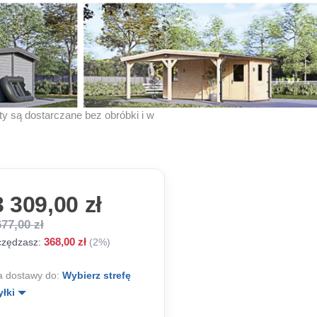
kty są dostarczane bez obróbki i w
 309,00 zł
677,00 zł
368,00 zł
zędzasz:
(2%)
 dostawy do:
Wybierz strefę
yłki