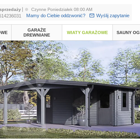
|
sprzedaży
Czynne Poniedziałek 08:00 AM
Mamy do Ciebie oddzwonić?
Wyślij zapytanie
614236031
GARAŻE
OWE
WIATY GARAŻOWE
SAUNY O
DREWNIANE