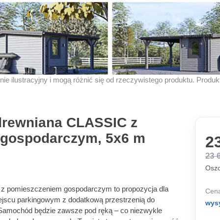
znie ilustracyjny i mogą różnić się od rzeczywistego produktu. Produ
drewniana CLASSIC z
 gospodarczym, 5x6 m
23
23 
Oszc
 z pomieszczeniem gospodarczym to propozycja dla
Cena
ejscu parkingowym z dodatkową przestrzenią do
wys
Samochód będzie zawsze pod ręką – co niezwykle