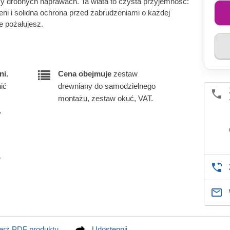
zy drobnych naprawach. Ta wiata to czysta przyjemność:
ni i solidna ochrona przed zabrudzeniami o każdej
e pożałujesz.
ni.
Cena obejmuje
zestaw
ić
drewniany do samodzielnego
montażu, zestaw okuć, VAT.
.
e
erz PDF produktu
Udostępnij