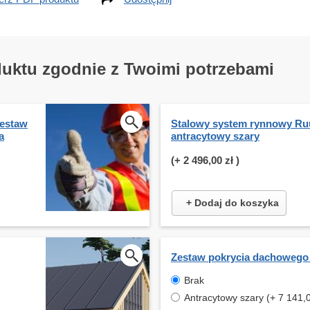
duktu zgodnie z Twoimi potrzebami
estaw
Stalowy system rynnowy Ruu
a
antracytowy szary
(+
2 496,00 zł
)
+ Dodaj do koszyka
Zestaw pokrycia dachowego
Brak
Antracytowy szary (+ 7 141,0