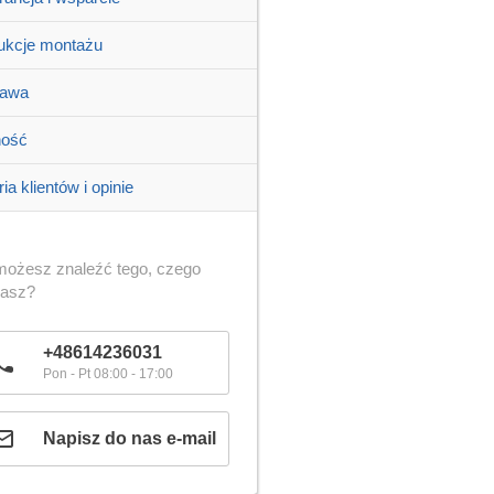
rukcje montażu
tawa
ność
ia klientów i opinie
możesz znaleźć tego, czego
kasz?
+48614236031
Pon - Pt 08:00 - 17:00
Napisz do nas e-mail