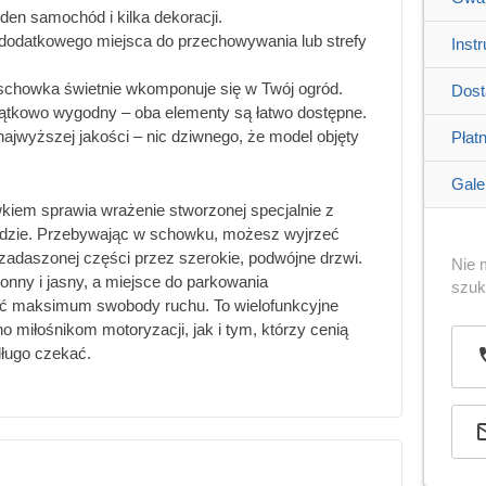
eden samochód i kilka dekoracji.
 dodatkowego miejsca do przechowywania lub strefy
Inst
i schowka świetnie wkomponuje się w Twój ogród.
Dos
yjątkowo wygodny – oba elementy są łatwo dostępne.
najwyższej jakości – nic dziwnego, że model objęty
Płat
Galer
iem sprawia wrażenie stworzonej specjalnie z
odzie. Przebywając w schowku, możesz wyjrzeć
 zadaszonej części przez szerokie, podwójne drzwi.
Nie 
onny i jasny, a miejsce do parkowania
szu
ić maksimum swobody ruchu. To wielofunkcyjne
 miłośnikom motoryzacji, jak i tym, którzy cenią
ługo czekać.