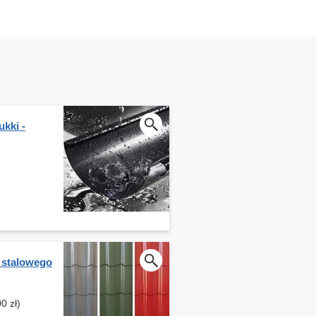
kki -
 stalowego
0 zł)