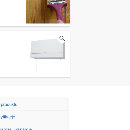
 produktu
yfikacje
ancja i wsparcie