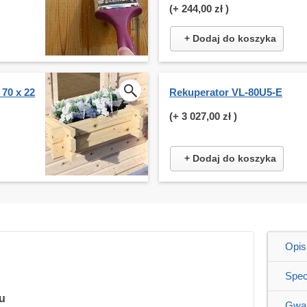
(+
244,00 zł
)
+ Dodaj do koszyka
 70 x 22
Rekuperator VL-80U5-E
(+
3 027,00 zł
)
+ Dodaj do koszyka
Opis
Spec
u
Gwar