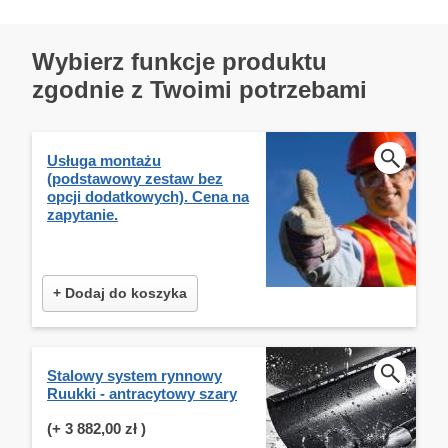
Wybierz funkcje produktu
zgodnie z Twoimi potrzebami
Usługa montażu
(podstawowy zestaw bez
opcji dodatkowych). Cena na
zapytanie.
+ Dodaj do koszyka
Stalowy system rynnowy
Ruukki - antracytowy szary
(+
3 882,00 zł
)