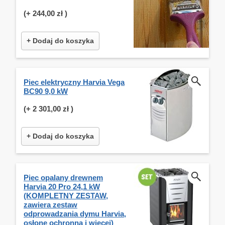
(+
244,00 zł
)
+ Dodaj do koszyka
Piec elektryczny Harvia Vega
BC90 9,0 kW
(+
2 301,00 zł
)
+ Dodaj do koszyka
Piec opalany drewnem
Harvia 20 Pro 24,1 kW
(KOMPLETNY ZESTAW,
zawiera zestaw
odprowadzania dymu Harvia,
osłonę ochronną i więcej)