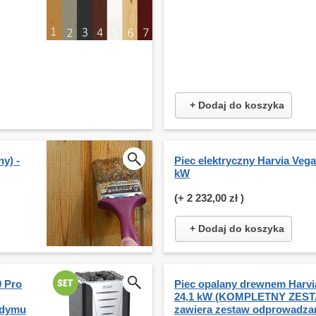
+ Dodaj do koszyka
y) -
Piec elektryczny Harvia Veg
kW
(+
2 232,00 zł
)
+ Dodaj do koszyka
0 Pro
Piec opalany drewnem Harvi
,
24,1 kW (KOMPLETNY ZEST
 dymu
zawiera zestaw odprowadza