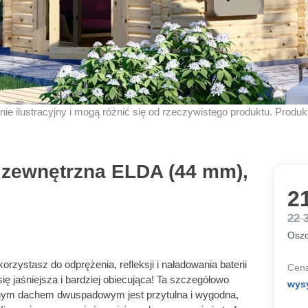
znie ilustracyjny i mogą różnić się od rzeczywistego produktu. Produ
zewnętrzna ELDA (44 mm),
21
22 
Oszc
zystasz do odprężenia, refleksji i naładowania baterii
Cena
ię jaśniejsza i bardziej obiecująca! Ta szczegółowo
wys
knym dachem dwuspadowym jest przytulna i wygodna,