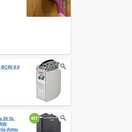
a BC80 8,0
a 20 SL
AW,
nia dymu