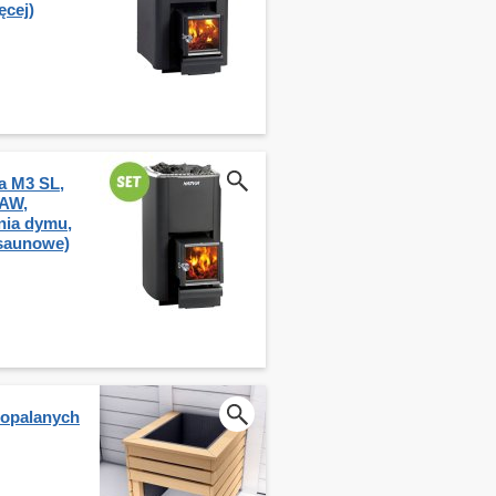
ęcej)
a M3 SL,
AW,
nia dymu,
 saunowe)
 opalanych