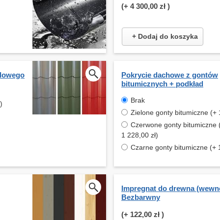
(+
4 300,00 zł
)
+ Dodaj do koszyka
alowego
Pokrycie dachowe z gontów
bitumicznych + podkład
Brak
)
Zielone gonty bitumiczne (+ 
Czerwone gonty bitumiczne 
1 228,00 zł)
Czarne gonty bitumiczne (+ 1
Impregnat do drewna (wewnę
Bezbarwny
(+
122,00 zł
)