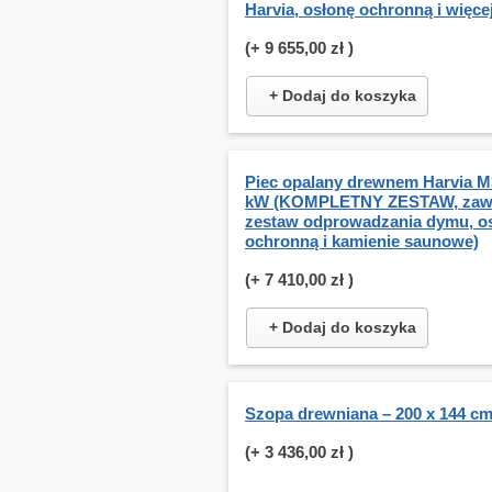
Harvia, osłonę ochronną i więcej
(+
9 655,00 zł
)
+ Dodaj do koszyka
Piec opalany drewnem Harvia M3
kW (KOMPLETNY ZESTAW, zaw
zestaw odprowadzania dymu, o
ochronną i kamienie saunowe)
(+
7 410,00 zł
)
+ Dodaj do koszyka
Szopa drewniana – 200 x 144 c
(+
3 436,00 zł
)