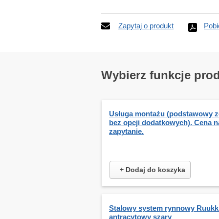
Zapytaj o produkt
Pobi
Wybierz funkcje pro
Usługa montażu (podstawowy z
bez opcji dodatkowych). Cena n
zapytanie.
+ Dodaj do koszyka
Stalowy system rynnowy Ruukki
antracytowy szary