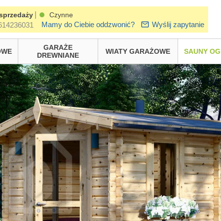
|
sprzedaży
Czynne
Mamy do Ciebie oddzwonić?
Wyślij zapytanie
614236031
GARAŻE
OWE
WIATY GARAŻOWE
SAUNY O
DREWNIANE