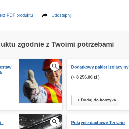
erz PDF produktu
Udostępnij
duktu zgodnie z Twoimi potrzebami
estaw
Dodatkowy pakiet izolacyjny
a
(+
8 256,00 zł
)
+ Dodaj do koszyka
 -
Pokrycie dachowe Terrano