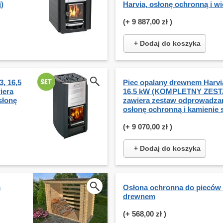
)
Harvia, osłonę ochronną i wi
(+
9 887,00 zł
)
+ Dodaj do koszyka
, 16,5
Piec opalany drewnem Harvi
iera
16,5 kW (KOMPLETNY ZEST
słonę
zawiera zestaw odprowadza
osłonę ochronną i kamienie
(+
9 070,00 zł
)
+ Dodaj do koszyka
m
Osłona ochronna do pieców
drewnem
(+
568,00 zł
)