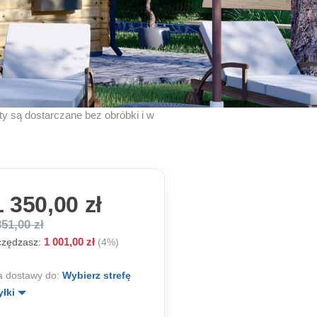
kty są dostarczane bez obróbki i w
 350,00 zł
351,00 zł
1 001,00 zł
zędzasz:
(4%)
 dostawy do:
Wybierz strefę
yłki