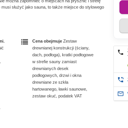
Nie można zapomnieć o miejscach na prysznic i strefę
usi służyć jako sauna, to także miejsce do stylowego
ni.
Cena obejmuje
Zestaw
ić
drewnianej konstrukcji (ściany,
dach, podłoga), kratki podłogowe
.
w strefie sauny zamiast
drewnianych desek
podłogowych, drzwi i okna
drewniane ze szkła
hartowanego, ławki saunowe,
zestaw okuć, podatek VAT
e