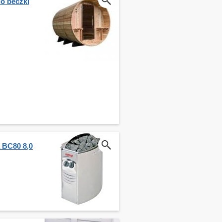
o beczki
a BC80 8,0