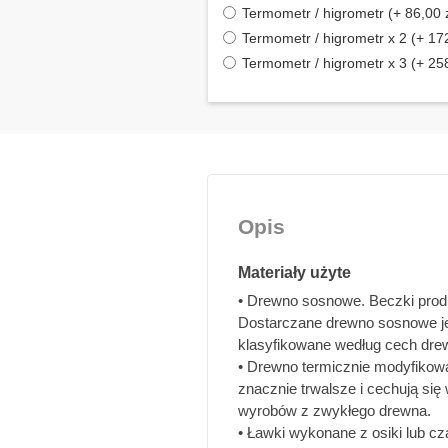
Termometr / higrometr (+ 86,00 z
Termometr / higrometr x 2 (+ 172
Termometr / higrometr x 3 (+ 258
Opis
Materiały użyte
• Drewno sosnowe. Beczki prod
Dostarczane drewno sosnowe jes
klasyfikowane według cech dre
• Drewno termicznie modyfikow
znacznie trwalsze i cechują si
wyrobów z zwykłego drewna.
• Ławki wykonane z osiki lub cza