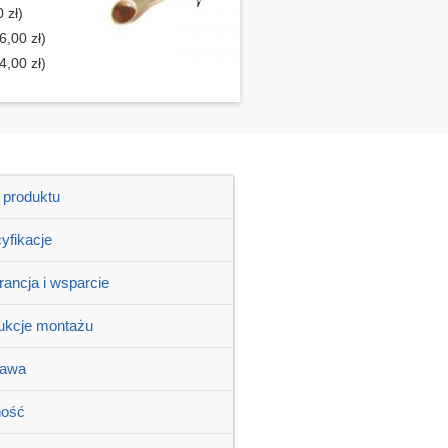
 zł)
6,00 zł)
4,00 zł)
 produktu
yfikacje
ancja i wsparcie
rukcje montażu
tawa
ność