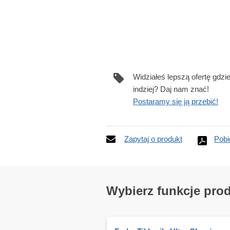
Widziałeś lepszą ofertę gdzi
indziej? Daj nam znać!
Postaramy się ją przebić!
Zapytaj o produkt
Pobi
Wybierz funkcje pro