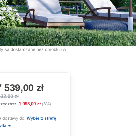
kty są dostarczane bez obróbki i w
 539,00 zł
632,00 zł
1 093,00 zł
zędzasz:
(3%)
 dostawy do:
Wybierz strefę
yłki