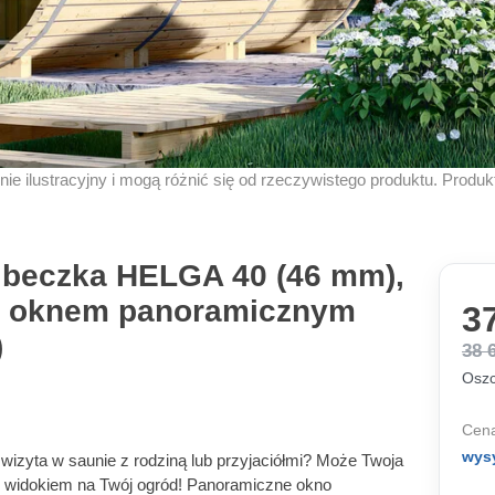
znie ilustracyjny i mogą różnić się od rzeczywistego produktu. Produ
beczka HELGA 40 (46 mm),
, z oknem panoramicznym
37
)
38 
Oszc
Cena
wys
wizyta w saunie z rodziną lub przyjaciółmi? Może Twoja
 widokiem na Twój ogród! Panoramiczne okno