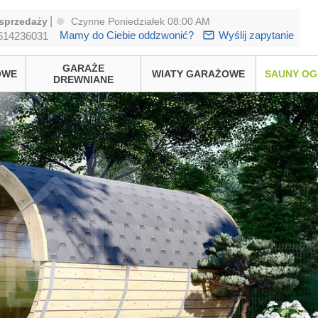
|
sprzedaży
Czynne Poniedziałek 08:00 AM
Mamy do Ciebie oddzwonić?
Wyślij zapytanie
614236031
GARAŻE
OWE
WIATY GARAŻOWE
SAUNY O
DREWNIANE