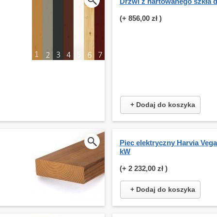
Drzwi z hartowanego szkła d
(+
856,00 zł
)
+ Dodaj do koszyka
Piec elektryczny Harvia Veg
kW
(+
2 232,00 zł
)
+ Dodaj do koszyka