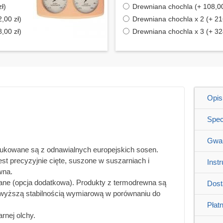
ł)
Drewniana chochla (+ 108,00
,00 zł)
Drewniana chochla x 2 (+ 21
,00 zł)
Drewniana chochla x 3 (+ 32
Opis
Spec
Gwar
ukowane są z odnawialnych europejskich sosen.
t precyzyjnie cięte, suszone w suszarniach i
Inst
wna.
ane (opcja dodatkowa). Produkty z termodrewna są
Dos
ę wyższą stabilnością wymiarową w porównaniu do
Płat
rnej olchy.