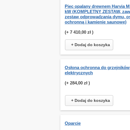
Piec opalany drewnem Harvia M3
kW (KOMPLETNY ZESTAW, zaw
zestaw odprowadzania dymu, o
ochronną i kamienie saunowe)
(+
7 410,00 zł
)
+ Dodaj do koszyka
Osłona ochronna do grzejników
elektrycznych
(+
284,00 zł
)
+ Dodaj do koszyka
Oparcie