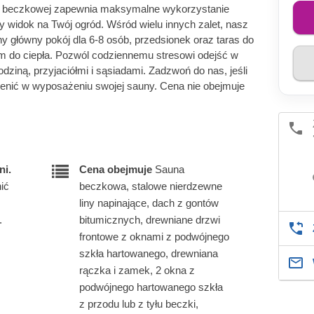
ny beczkowej zapewnia maksymalne wykorzystanie
ny widok na Twój ogród. Wśród wielu innych zalet, nasz
 główny pokój dla 6-8 osób, przedsionek oraz taras do
 do ciepła. Pozwól codziennemu stresowi odejść w
dziną, przyjaciółmi i sąsiadami. Zadzwoń do nas, jeśli
ienić w wyposażeniu swojej sauny. Cena nie obejmuje
ni.
Cena obejmuje
Sauna
ić
beczkowa, stalowe nierdzewne
liny napinające, dach z gontów
.
bitumicznych, drewniane drzwi
frontowe z oknami z podwójnego
szkła hartowanego, drewniana
rączka i zamek, 2 okna z
podwójnego hartowanego szkła
z przodu lub z tyłu beczki,