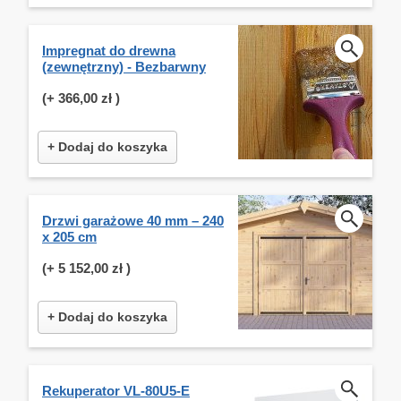
Impregnat do drewna
(zewnętrzny) - Bezbarwny
(+
366,00 zł
)
+ Dodaj do koszyka
Drzwi garażowe 40 mm – 240
x 205 cm
(+
5 152,00 zł
)
+ Dodaj do koszyka
Rekuperator VL-80U5-E