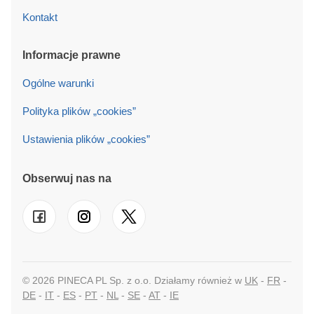
Kontakt
Informacje prawne
Ogólne warunki
Polityka plików „cookies”
Ustawienia plików „cookies”
Obserwuj nas na
© 2026 PINECA PL Sp. z o.o. Działamy również w
UK
-
FR
-
DE
-
IT
-
ES
-
PT
-
NL
-
SE
-
AT
-
IE