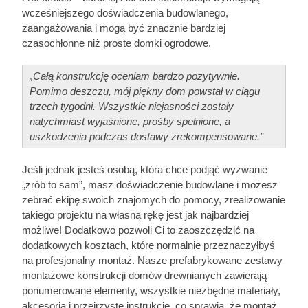
wcześniejszego doświadczenia budowlanego,
zaangażowania i mogą być znacznie bardziej
czasochłonne niż proste domki ogrodowe.
„Całą konstrukcję oceniam bardzo pozytywnie.
Pomimo deszczu, mój piękny dom powstał w ciągu
trzech tygodni. Wszystkie niejasności zostały
natychmiast wyjaśnione, prośby spełnione, a
uszkodzenia podczas dostawy zrekompensowane.”
Jeśli jednak jesteś osobą, która chce podjąć wyzwanie
„zrób to sam”, masz doświadczenie budowlane i możesz
zebrać ekipę swoich znajomych do pomocy, zrealizowanie
takiego projektu na własną rękę jest jak najbardziej
możliwe! Dodatkowo pozwoli Ci to zaoszczędzić na
dodatkowych kosztach, które normalnie przeznaczyłbyś
na profesjonalny montaż. Nasze prefabrykowane zestawy
montażowe konstrukcji domów drewnianych zawierają
ponumerowane elementy, wszystkie niezbędne materiały,
akcesoria i przejrzyste instrukcje, co sprawia, że montaż