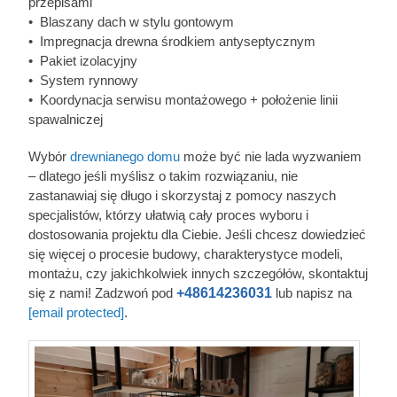
przepisami
• Blaszany dach w stylu gontowym
• Impregnacja drewna środkiem antyseptycznym
• Pakiet izolacyjny
• System rynnowy
• Koordynacja serwisu montażowego + położenie linii
spawalniczej
Wybór
drewnianego domu
może być nie lada wyzwaniem
– dlatego jeśli myślisz o takim rozwiązaniu, nie
zastanawiaj się długo i skorzystaj z pomocy naszych
specjalistów, którzy ułatwią cały proces wyboru i
dostosowania projektu dla Ciebie. Jeśli chcesz dowiedzieć
się więcej o procesie budowy, charakterystyce modeli,
montażu, czy jakichkolwiek innych szczegółów, skontaktuj
się z nami! Zadzwoń pod
+48614236031
lub napisz na
[email protected]
.